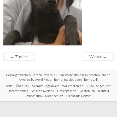
← Zurück
Weiter →
Copyright © 2026
Tierschutzverein TS Nie mehr allein | tsniemehrallein.de
.
Powered by
WordPress
. Theme: Spacious von
ThemeGrill
.
Start
Über uns
Vermittlungsablauf
Wir empfehlen
Zuhause gesucht
Unterstützung
Wissenswertes
Unvergessen
Gästebuch
Kontakt
Impressum & Datenschutz
Direkt aus Ungarn