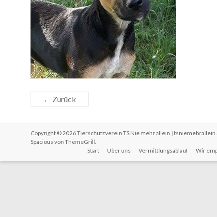
← Zurück
Copyright © 2026
Tierschutzverein TS Nie mehr allein | tsniemehrallein
Spacious von
ThemeGrill
.
Start
Über uns
Vermittlungsablauf
Wir emp