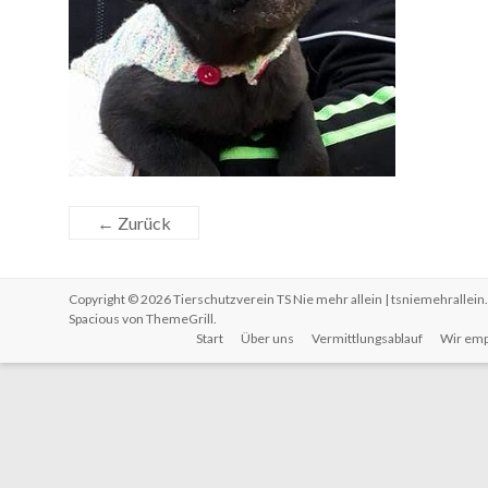
← Zurück
Copyright © 2026
Tierschutzverein TS Nie mehr allein | tsniemehrallein
Spacious von
ThemeGrill
.
Start
Über uns
Vermittlungsablauf
Wir emp