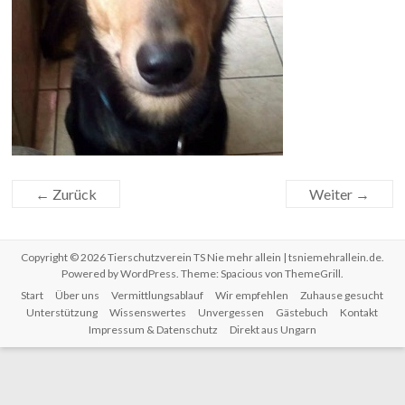
← Zurück
Weiter →
Copyright © 2026
Tierschutzverein TS Nie mehr allein | tsniemehrallein.de
.
Powered by
WordPress
. Theme: Spacious von
ThemeGrill
.
Start
Über uns
Vermittlungsablauf
Wir empfehlen
Zuhause gesucht
Unterstützung
Wissenswertes
Unvergessen
Gästebuch
Kontakt
Impressum & Datenschutz
Direkt aus Ungarn