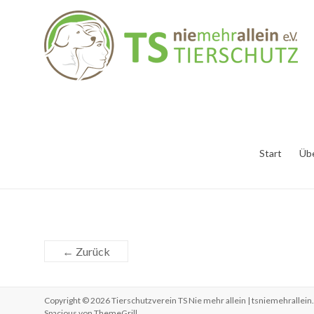
Start
Üb
← Zurück
Copyright © 2026
Tierschutzverein TS Nie mehr allein | tsniemehrallein
Spacious von
ThemeGrill
.